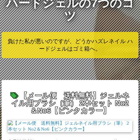
ハードジェルの7つのコ
ツ
負けた私が悪いのですが、どうかハズレネイル ハ
ードジェルはゴミ箱へ。
【メール便 送料無料】ジェルネ
イル用ブラシ（筆） 2本セット No2
＆No6【ピンクカラー】