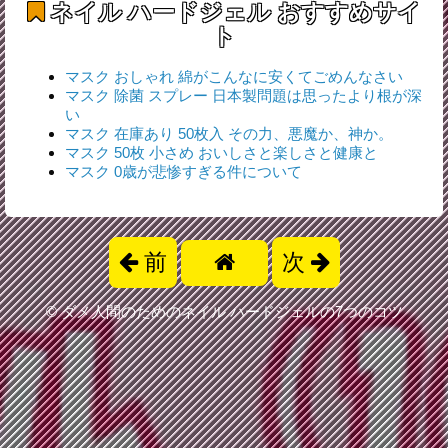
ネイル ハードジェル
おすすめサイ
ト
マスク おしゃれ 綿がこんなに安くてごめんなさい
マスク 除菌 スプレー 日本製問題は思ったより根が深
い
マスク 在庫あり 50枚入 その力、悪魔か、神か。
マスク 50枚 小さめ おいしさと楽しさと健康と
マスク 0歳が悲惨すぎる件について
前
次
©
ダメ人間のためのネイル ハードジェルの7つのコツ