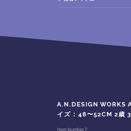
A.N.DESIGN WOR
イズ：48〜52CM 2歳
Item Number 2