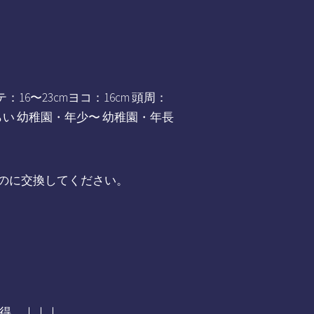
：16〜23cmヨコ：16cm 頭周：
・年少くらい 幼稚園・年少〜 幼稚園・年長
のに交換してください。
得 ｜｜｜