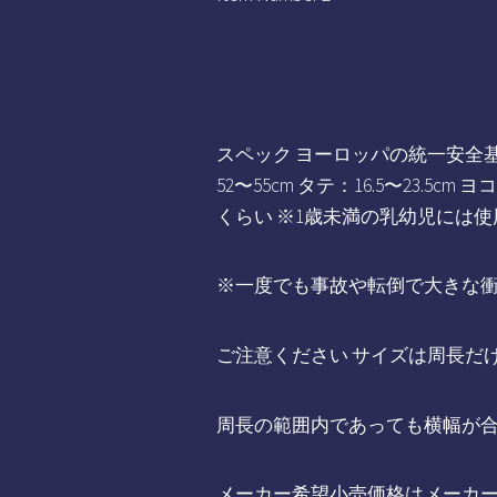
スペック ヨーロッパの統一安全基準 「
52〜55cm タテ：16.5〜23.5c
くらい ※1歳未満の乳幼児には
※一度でも事故や転倒で大きな
ご注意ください サイズは周長だ
周長の範囲内であっても横幅が
メーカー希望小売価格はメーカ