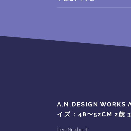
A.N.DESIGN WOR
イズ：48〜52CM 2歳
Item Number 3