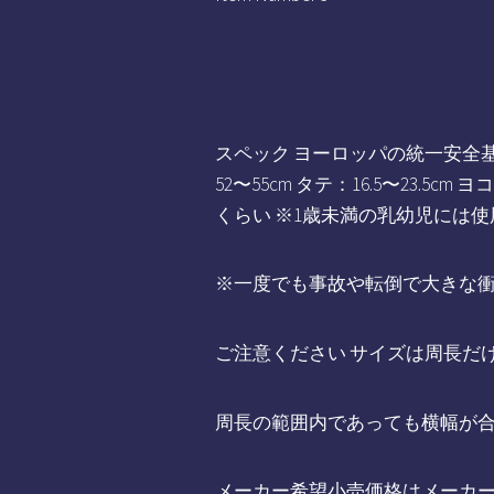
スペック ヨーロッパの統一安全基準 「
52〜55cm タテ：16.5〜23.5c
くらい ※1歳未満の乳幼児には
※一度でも事故や転倒で大きな
ご注意ください サイズは周長だ
周長の範囲内であっても横幅が
メーカー希望小売価格はメーカ