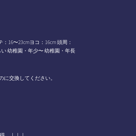
：16〜23cmヨコ：16cm 頭周：
・年少くらい 幼稚園・年少〜 幼稚園・年長
のに交換してください。
得 ｜｜｜